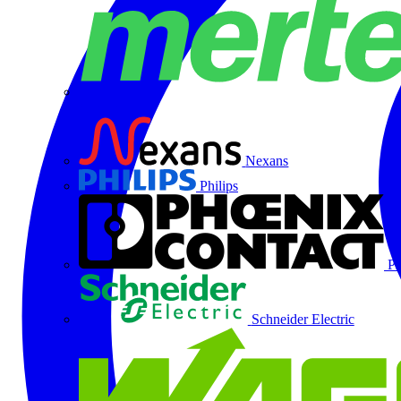
Merten
Nexans
Philips
Ph
Schneider Electric