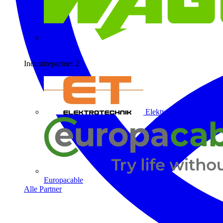
Wago
Industriepartner
2
Elektrotechnik ET
Europacable
Alle Partner